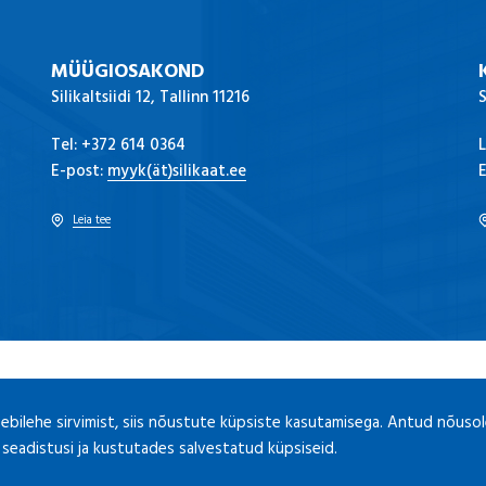
MÜÜGIOSAKOND
Silikaltsiidi 12, Tallinn 11216
S
Tel:
+372 614 0364
L
E-post:
myyk(ät)silikaat.ee
E
Leia tee
Privaatsus
Uudised
Facebook
2026 © AS Silikaat,
,
,
veebilehe sirvimist, siis nõustute küpsiste kasutamisega. Antud nõuso
 seadistusi ja kustutades salvestatud küpsiseid.