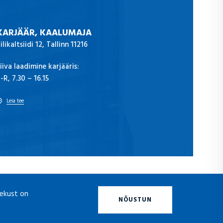
KARJÄÄR, KAALUMAJA
ilikaltsiidi 12, Tallinn 11216
iiva laadimine karjääris:
-R, 7.30 – 16.15
Leia tee
lekust on
NÕUSTUN