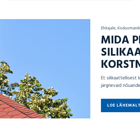
Ehitajale, Koduomanik
MIDA 
SILIKA
KORSTN
Et silikaattellises
järgnevaid nõuande
LOE LÄHEMAL