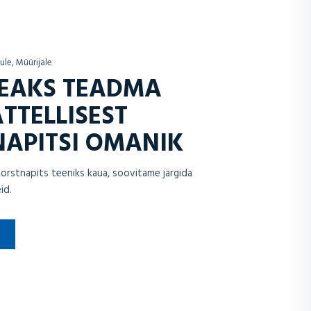
ule, Müürijale
PEAKS TEADMA
ATTELLISEST
APITSI OMANIK
t korstnapits teeniks kaua, soovitame järgida
id.
T