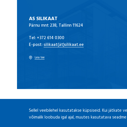
AS SILIKAAT
Pärnu mnt 238, Tallinn 11624
Tel:
+372 614 0300
E-post:
silikaat(ät)silikaat.ee
Leia tee
Sellel veebilehel kasutatakse küpsiseid. Kui jätkate 
võimalik loobuda igal ajal, muutes kasutatava seadme