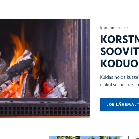
Koduomanikule
KORST
SOOVI
KODUO
Kuidas hoida kütte
elukutseline korstna
LOE LÄHEMAL