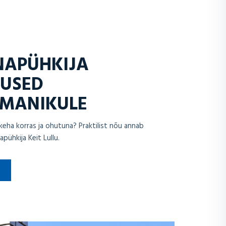
NAPÜHKIJA
TUSED
MANIKULE
keha korras ja ohutuna? Praktilist nõu annab
pühkija Keit Lullu.
T