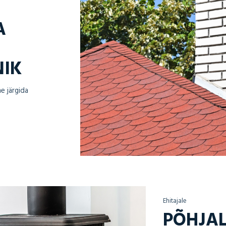
A
NIK
e järgida
Ehitajale
PÕHJAL